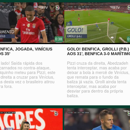
0:38
0
NFICA, JOGADA, VINÍCIUS
GOLO! BENFICA, GROLLI (P.B.)
S 35'
AOS 31', BENFICA 3-0 MARÍTIM
 lado! Saída rápida dos
Pizzi cruza da direita, Abedzadeh
carnados no contra-ataque,
tenta interceptar, mas acaba por
iquinho meteu para Pizzi, este
deixar a bola à mercê de Vinícius,
 direita a cruzar para Vinícius,
que remata para o fundo da
s desta vez o brasileiro atirou
baliza já vazia. Grolli ainda tenta
ra fora.
interceptar, mas acaba por
desviar para dentro da própria
baliza.