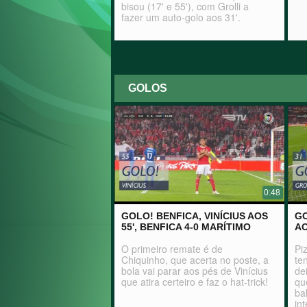
bisou (17' e 55'), com Grolli a
fazer um auto-golo aos 31'.
GOLOS
0:48
GOLO! BENFICA, VINÍCIUS AOS
GO
55', BENFICA 4-0 MARÍTIMO
AO
O primeiro remate é de
Pi
Chiquinho, que acerta no poste, a
te
bola vai parar aos pés de Vinícius
de
que atira certeiro e faz o hat-trick!
qu
ba
in