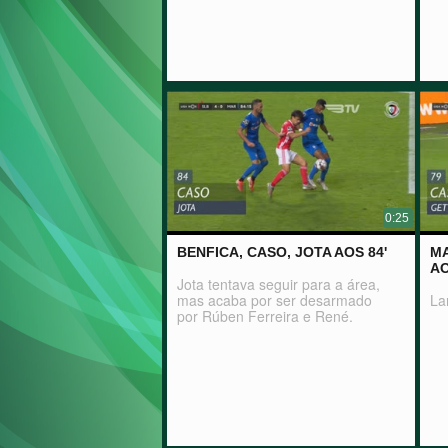
0:25
BENFICA, CASO, JOTA AOS 84'
MA
AO
Jota tentava seguir para a área,
mas acaba por ser desarmado
La
por Rúben Ferreira e René.