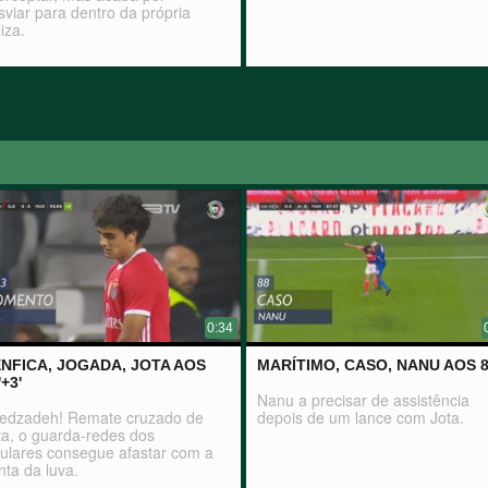
sviar para dentro da própria
liza.
0:34
NFICA, JOGADA, JOTA AOS
MARÍTIMO, CASO, NANU AOS 8
'+3'
Nanu a precisar de assistência
edzadeh! Remate cruzado de
depois de um lance com Jota.
ta, o guarda-redes dos
sulares consegue afastar com a
nta da luva.