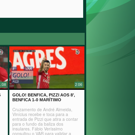
1:08
2:06
S
GOLO! BENFICA, PIZZI AOS 8',
BENFICA 1-0 MARÍTIMO
Cruzamento de André Almeida,
Vinícius recebe e toca para a
entrada de Pizzi que atira a contar
para o fundo da baliza dos
insulares. Fábio Veríssimo
consultou o VAR para validar a