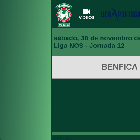
VÍDEOS
sábado, 30 de novembro d
Liga NOS
- Jornada 12
BENFICA
RESUMO