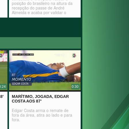
posição do brasileiro na altura da
recepção do passe de André
Almeida e acaba por validar o
tento encarnado.
0:24
0:30
8'
MARÍTIMO, JOGADA, EDGAR
COSTA AOS 87'
Edgar Costa arma o remate de
fora da área, atira ao lado e para
fora.