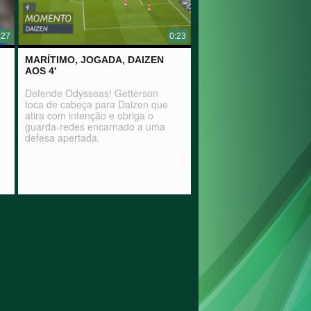
:27
0:23
MARÍTIMO, JOGADA, DAIZEN
AOS 4'
Defende Odysseas! Getterson
toca de cabeça para Daizen que
atira com intenção e obriga o
guarda-redes encarnado a uma
defesa apertada.