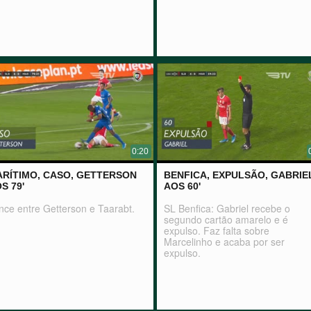
0:20
RÍTIMO, CASO, GETTERSON
BENFICA, EXPULSÃO, GABRIE
S 79'
AOS 60'
nce entre Getterson e Taarabt.
SL Benfica: Gabriel recebe o
segundo cartão amarelo e é
expulso. Faz falta sobre
Marcelinho e acaba por ser
expulso.