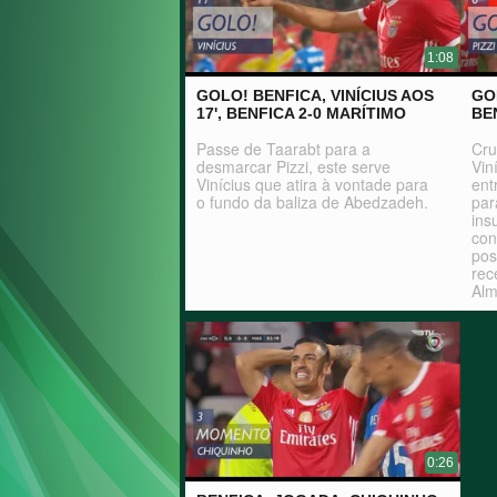
1:08
GOLO! BENFICA, VINÍCIUS AOS
GOL
17', BENFICA 2-0 MARÍTIMO
BE
Passe de Taarabt para a
Cru
desmarcar Pizzi, este serve
Vin
Vinícius que atira à vontade para
ent
o fundo da baliza de Abedzadeh.
par
ins
con
pos
rec
Alm
ten
0:26