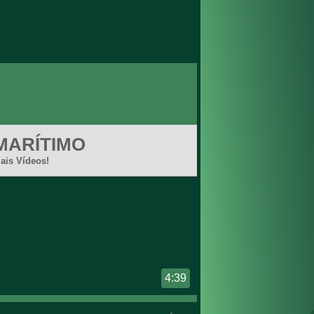
MARÍTIMO
ais Vídeos!
4:39