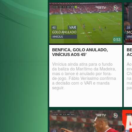
0:53
BENFICA, GOLO ANULADO,
BE
VINÍCIUS AOS 45'
AO
Vinícius ainda atira para o fundo
Ao
da baliza do Marítimo da Madeira,
en
mas o lance é anulado por fora-
Ch
de-jogo. Fábio Veríssimo confirma
na
a decisão com o VAR e manda
ma
seguir.
pa