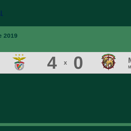
e 2019
4
0
x
M