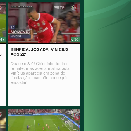
:47
0:30
BENFICA, JOGADA, VINÍCIUS
O
AOS 22'
Quase o 3-0! Chiquinho tenta o
remate, mas acerta mal na bola.
Vinícius aparecia em zona de
finalização, mas não conseguiu
encostar.