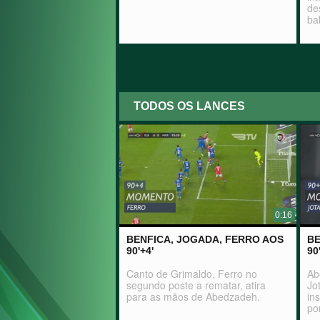
de
ba
TODOS OS LANCES
0:16
BENFICA, JOGADA, FERRO AOS
BE
90'+4'
90
Canto de Grimaldo, Ferro no
Ab
segundo poste a rematar, atira
Jo
para as mãos de Abedzadeh.
in
po