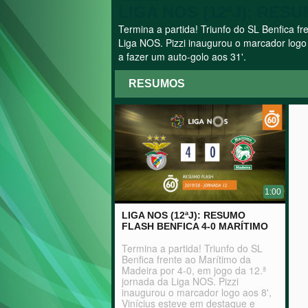
LIGA NOS (12ªJ): RES
Termina a partida! Triunfo do SL Benfica f
Liga NOS. Pizzi inaugurou o marcador logo a
a fazer um auto-golo aos 31'.
RESUMOS
1:00
LIGA NOS (12ªJ): RESUMO
FLASH BENFICA 4-0 MARÍTIMO
Termina a partida! Triunfo do SL
Benfica frente ao Marítimo da
Madeira por 4-0, em jogo da 12.ª
jornada da Liga NOS. Pizzi
inaugurou o marcador logo aos 8',
Vinícius esteve em destaque e