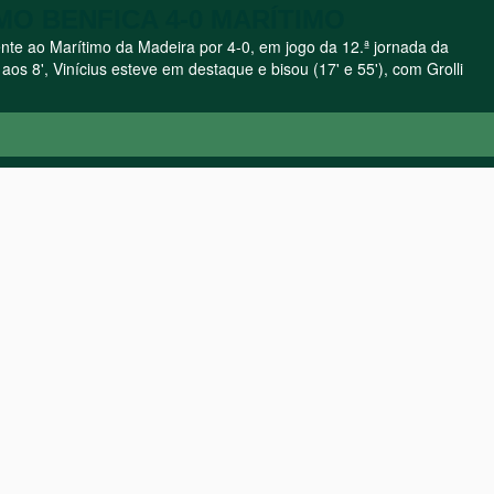
UMO BENFICA 4-0 MARÍTIMO
rente ao Marítimo da Madeira por 4-0, em jogo da 12.ª jornada da
os 8', Vinícius esteve em destaque e bisou (17' e 55'), com Grolli