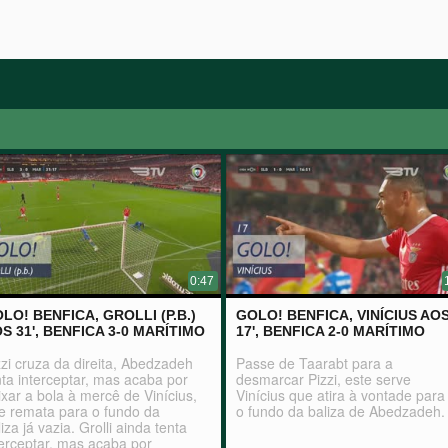
0:47
LO! BENFICA, GROLLI (P.B.)
GOLO! BENFICA, VINÍCIUS AO
S 31', BENFICA 3-0 MARÍTIMO
17', BENFICA 2-0 MARÍTIMO
zzi cruza da direita, Abedzadeh
Passe de Taarabt para a
nta interceptar, mas acaba por
desmarcar Pizzi, este serve
ixar a bola à mercê de Vinícius,
Vinícius que atira à vontade para
e remata para o fundo da
o fundo da baliza de Abedzadeh.
liza já vazia. Grolli ainda tenta
terceptar, mas acaba por