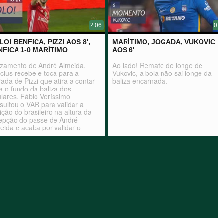
2:06
0
O! BENFICA, PIZZI AOS 8',
MARÍTIMO, JOGADA, VUKOVIC
NFICA 1-0 MARÍTIMO
AOS 6'
zamento de André Almeida,
Ao lado! Remate de longe de
ícius recebe e toca para a
Vukovic, a bola não sai longe da
rada de Pizzi que atira a contar
baliza encarnada.
a o fundo da baliza dos
ulares. Fábio Veríssimo
sultou o VAR para validar a
ição do brasileiro na altura da
epção do passe de André
eida e acaba por validar o
to encarnado.