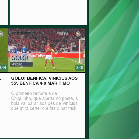
0:44
0:48
L
GOLO! BENFICA, VINÍCIUS AOS
55', BENFICA 4-0 MARÍTIMO
O primeiro remate é de
Chiquinho, que acerta no poste, a
bola vai parar aos pés de Vinícius
que atira certeiro e faz o hat-trick!