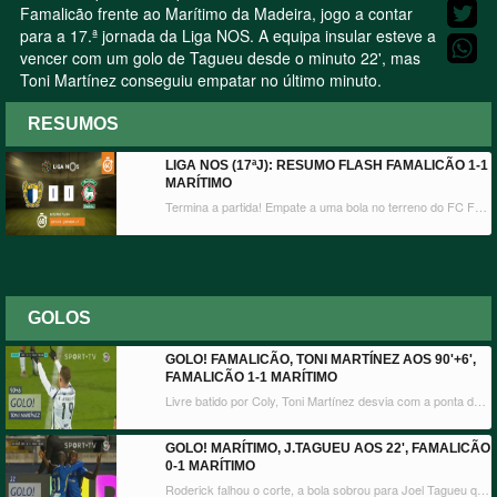
Famalicão frente ao Marítimo da Madeira, jogo a contar
para a 17.ª jornada da Liga NOS. A equipa insular esteve a
vencer com um golo de Tagueu desde o minuto 22', mas
Toni Martínez conseguiu empatar no último minuto.
RESUMOS
LIGA NOS (17ªJ): RESUMO FLASH FAMALICÃO 1-1
MARÍTIMO
Termina a partida! Empate a uma bola no terreno do FC Famalicão frente ao Marítimo da Madeira, jogo a contar para a 17.ª jornada da Liga NOS. A equipa insular esteve a vencer com um golo de Tagueu desde o minuto 22', mas Toni Martínez conseguiu empatar no último minuto.
GOLOS
GOLO! FAMALICÃO, TONI MARTÍNEZ AOS 90'+6',
FAMALICÃO 1-1 MARÍTIMO
Livre batido por Coly, Toni Martínez desvia com a ponta da bota e faz o empate em cima do apito final!
GOLO! MARÍTIMO, J.TAGUEU AOS 22', FAMALICÃO
0-1 MARÍTIMO
Roderick falhou o corte, a bola sobrou para Joel Tagueu que se isolou e, na cara de Vaná, atirou sem hesitações para o fundo da baliza famalicense.