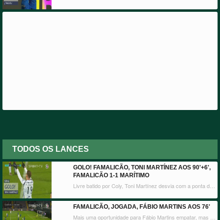
TODOS OS LANCES
GOLO! FAMALICÃO, TONI MARTÍNEZ AOS 90'+6',
FAMALICÃO 1-1 MARÍTIMO
Livre batido por Coly, Toni Martínez desvia com a ponta da bota e faz o empate em cima do apito final!
FAMALICÃO, JOGADA, FÁBIO MARTINS AOS 76'
Mais uma oportunidade para Fábio Martins empatar, mas Abedzadeh defendeu o remate!