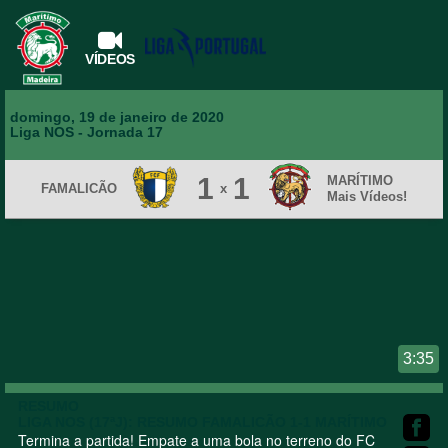
VÍDEOS
domingo, 19 de janeiro de 2020
Liga NOS
- Jornada 17
1
1
MARÍTIMO
FAMALICÃO
x
Mais Vídeos!
3:35
RESUMO
LIGA NOS (17ªJ): RESUMO FAMALICÃO 1-1 MARÍTIMO
Termina a partida! Empate a uma bola no terreno do FC