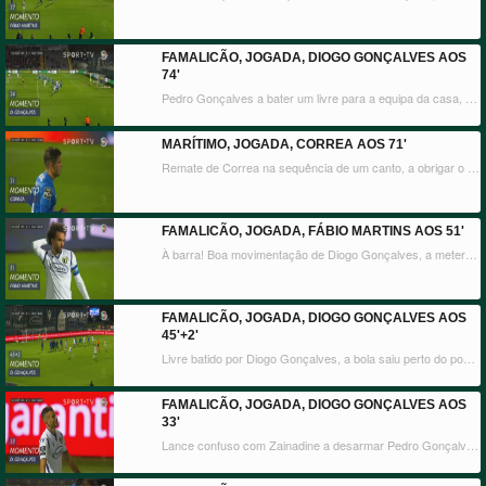
FAMALICÃO, JOGADA, DIOGO GONÇALVES AOS
74'
Pedro Gonçalves a bater um livre para a equipa da casa, a bola sofre um desvio, mas Abedzadeh agarra a dois tempos.
MARÍTIMO, JOGADA, CORREA AOS 71'
Remate de Correa na sequência de um canto, a obrigar o guarda-redes a defender para a frente. Rodrigo Pinho ainda atira ao poste, mas o lance é interrompido por fora-de-jogo.
FAMALICÃO, JOGADA, FÁBIO MARTINS AOS 51'
À barra! Boa movimentação de Diogo Gonçalves, a meter rasteiro para a finalização de Fábio Martins, mas o jogador famalicense atirou com estrondo ao ferro.
FAMALICÃO, JOGADA, DIOGO GONÇALVES AOS
45'+2'
Livre batido por Diogo Gonçalves, a bola saiu perto do poste, mas para fora!
FAMALICÃO, JOGADA, DIOGO GONÇALVES AOS
33'
Lance confuso com Zainadine a desarmar Pedro Gonçalves, a bola sobrou para Diogo Gonçalves que atirou forte e colocado, mas por cima!