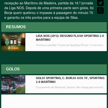
recepção ao Marítimo da Madeira, partida da 18.ª jornada
da Liga NOS. Depois de uma primeira parte sem golos, foi
Borja quem quebrou o impasse à passagem do minuto 75
e garantiu os três pontos para a equipa de Silas.
RESUMOS
LIGA NOS (18ªJ): RESUMO FLASH SPORTING 1-0
MARÍTIMO
Termina a partida! Triunfo do Sporting CP por 1-0 na recepção ao Marítimo da Madeira, partida da 18.ª jornada da Liga NOS. Depois de uma primeira parte sem golos, foi Borja quem quebrou o impasse à passagem do minuto 75 e garantiu os três pontos para a equipa de Silas.
GOLOS
GOLO! SPORTING, C. BORJA AOS 76', SPORTING
1-0 MARÍTIMO
Cruzamento de Ristovski, Sporar não chega para encostar, mas Borja ao segundo poste atira a contar para o fundo das redes.