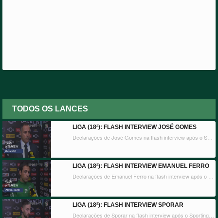
TODOS OS LANCES
LIGA (18ª): FLASH INTERVIEW JOSÉ GOMES
Declarações de José Gomes na flash interview após o Sporting CP x Marítimo M.
LIGA (18ª): FLASH INTERVIEW EMANUEL FERRO
Declarações de Emanuel Ferro na flash interview após o Sporting CP x Marítimo M.
LIGA (18ª): FLASH INTERVIEW SPORAR
Declarações de Sporar na flash interview após o Sporting CP x Marítimo M.