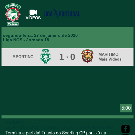
VÍDEOS
segunda-feira, 27 de janeiro de 2020
Liga NOS
- Jornada 18
1
0
MARÍTIMO
SPORTING
x
Mais Vídeos!
5:00
RESUMO
LIGA NOS (18ªJ): RESUMO SPORTING 1-0 MARÍTIMO
Termina a partida! Triunfo do Sporting CP por 1-0 na