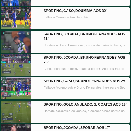
SPORTING, CASO, DOUMBIA AOS 32'
Falta de Correa sobre Doumbia.
SPORTING, JOGADA, BRUNO FERNANDES AOS
31'
Bomba de Bruno Fernandes, a atirar de meia-distância, por cima.
SPORTING, JOGADA, BRUNO FERNANDES AOS
26'
Abedzadeh quase deitava tudo a perder! Abordou mal o remate de Bruno Fernandes e acabou por ceder canto para a equipa da casa.
SPORTING, CASO, BRUNO FERNANDES AOS 25'
Falta de Moreno sobre Bruno Fernandes, livre para o Sporting CP.
SPORTING, GOLO ANULADO, S. COATES AOS 18'
Remate acrobático de Coates, a colocar a bola dentro da baliza de Abedzadeh, mas o lance é anulado por fora-de-jogo. Rui Costa conferencia com o VAR e confirma a decisão inicial.
SPORTING, JOGADA, SPORAR AOS 17'