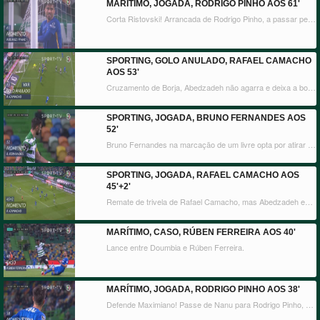
MARÍTIMO, JOGADA, RODRIGO PINHO AOS 61'
Corta Ristovski! Arrancada de Rodrigo Pinho, a passar pela defesa leonina, mas quando se preparava para o remate, o lateral leonino a interceptar a bola.
SPORTING, GOLO ANULADO, RAFAEL CAMACHO
AOS 53'
Cruzamento de Borja, Abedzadeh não agarra e deixa a bola à mercê de Rafael Camacho que atira para o fundo das redes. O lance é analisado pelo VAR para verificar uma eventual falta de Sporar sobre René Santos, Rui Costa vai ele mesmo visionar as imagens e acaba mesmo por invalidar o tento.
SPORTING, JOGADA, BRUNO FERNANDES AOS
52'
Bruno Fernandes na marcação de um livre opta por atirar diretamente à baliza de Abedzadeh, mas a bola saiu por cima.
SPORTING, JOGADA, RAFAEL CAMACHO AOS
45'+2'
Remate de trivela de Rafael Camacho, mas Abedzadeh encaixa.
MARÍTIMO, CASO, RÚBEN FERREIRA AOS 40'
Lance entre Doumbia e Rúben Ferreira.
MARÍTIMO, JOGADA, RODRIGO PINHO AOS 38'
Defende Maximiano! Passe de Nanu para Rodrigo Pinho, o avançado dos insulares aparece livre de marcação, mas na cara do guarda-redes leonino permite a defesa.