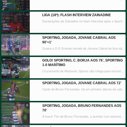
LIGA (18ª): FLASH INTERVIEW ZAINADINE
Declarações de Zainadine na flash interview após o Sporting CP x Marítimo M.
SPORTING, JOGADA, JOVANE CABRAL AOS
90'+1'
Quase o 2-0! Grande remate de Jovane Cabral de fora da área, Abedzadeh parece desviar com a ponta da luva, o suficiente para negar o golo ao jovem leão.
GOLO! SPORTING, C. BORJA AOS 76', SPORTING
1-0 MARÍTIMO
Cruzamento de Ristovski, Sporar não chega para encostar, mas Borja ao segundo poste atira a contar para o fundo das redes.
SPORTING, JOGADA, JOVANE CABRAL AOS 72'
Canto de Bruno Fernandes, há um primeiro desvio de cabeça de Coates, Jovane Cabral tenta o toque calcanhar ao segundo poste, mas a bola vai para fora.
SPORTING, JOGADA, BRUNO FERNANDES AOS
70'
À trave! Tiro de Bruno Fernandes, a acertar com estrondo no ferro, Abedzadeh estava batido.