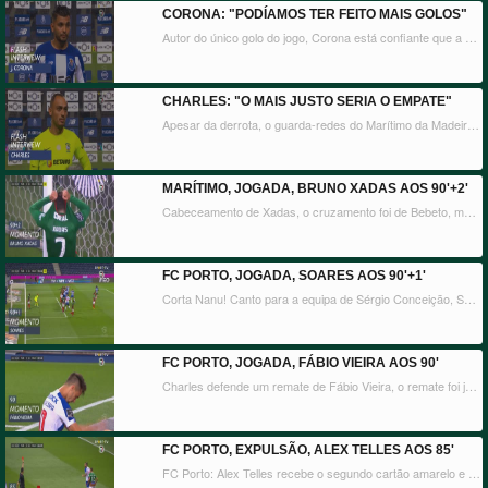
CORONA: "PODÍAMOS TER FEITO MAIS GOLOS"
Autor do único golo do jogo, Corona está confiante que a equipa portista vai conseguir vencer até ao final e aproveitar a liderança, que volta agora a ser isolada, depois do empate do SL Benfica no Algarve.
CHARLES: "O MAIS JUSTO SERIA O EMPATE"
Apesar da derrota, o guarda-redes do Marítimo da Madeira, Charles, sublinhou a forma como a sua equipa encarou o FC Porto e disse que um empate talvez fosse o resultado mais justo.
MARÍTIMO, JOGADA, BRUNO XADAS AOS 90'+2'
Cabeceamento de Xadas, o cruzamento foi de Bebeto, mas a sair por cima.
FC PORTO, JOGADA, SOARES AOS 90'+1'
Corta Nanu! Canto para a equipa de Sérgio Conceição, Soares cabeceia à baliza, mas o lateral dos insulares salva em cima da linha de golo.
FC PORTO, JOGADA, FÁBIO VIEIRA AOS 90'
Charles defende um remate de Fábio Vieira, o remate foi já de ângulo apertado, mas ainda assustou.
FC PORTO, EXPULSÃO, ALEX TELLES AOS 85'
FC Porto: Alex Telles recebe o segundo cartão amarelo e é expulso. O defesa portista fez falta sobre Edgar Costa, viu o segundo amarelo e consequente vermelho.