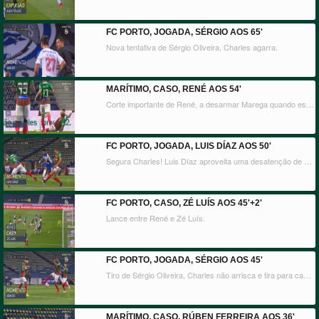
FC PORTO, JOGADA, SÉRGIO AOS 65'
Nova tentativa de Sérgio Oliveira, Charles agarra.
MARÍTIMO, CASO, RENÉ AOS 54'
Corte importante de René, a desarmar Marega quando este aparecia com perigo na área.
FC PORTO, JOGADA, LUIS DÍAZ AOS 50'
Segura Charles! Luis Díaz aproveita uma desatenção de Bebeto, remata à baliza e quase surpreendia o guarda-redes adversário. Zé Luís aparecia para a recarga, mas à segunda o guardião agarrou mesmo.
FC PORTO, CASO, ZÉ LUÍS AOS 45'+2'
Lance entre René e Zé Luís.
FC PORTO, JOGADA, SÉRGIO AOS 45'
Tiro de Sérgio Oliveira, Charles não arrisca e tira para canto!
MARÍTIMO, CASO, RÚBEN FERREIRA AOS 36'