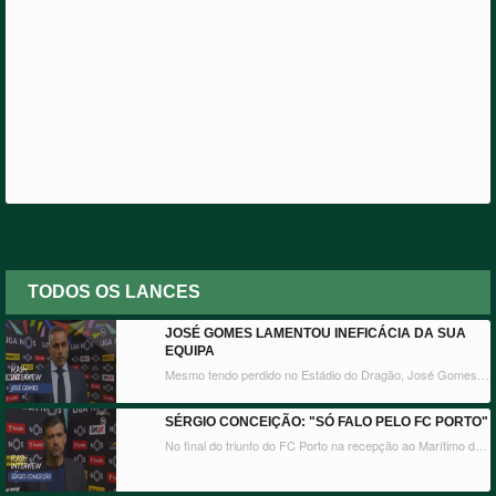
TODOS OS LANCES
JOSÉ GOMES LAMENTOU INEFICÁCIA DA SUA
EQUIPA
Mesmo tendo perdido no Estádio do Dragão, José Gomes exaltou o trabalho e esforço e postura da sua equipa.
SÉRGIO CONCEIÇÃO: "SÓ FALO PELO FC PORTO"
No final do triunfo do FC Porto na recepção ao Marítimo da Madeira, Sérgio Conceição considerou o resultado justo frente a uma equipa bem organizada. Quando questionado sobre a perda de pontos do rival encarnado nos últimos encontros, o treinador portista reiterou que só fala do seu clube.