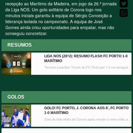
recepção ao Marítimo da Madeira, em jogo da 26.ª jornada
da Liga NOS. Um golo solitário de Corona logo nos
minutos iniciais garantiu à equipa de Sérgio Conceição a
liderança isolada no campeonato. A equipa de José
Gomes ainda criou oportunidades para empatar, mas não
conseguiu concretizar.
RESUMOS
LIGA NOS (26ªJ): RESUMO FLASH FC PORTO 1-0
MARÍTIMO
Termina a partida! Triunfo do FC Porto por 1-0 na recepção ao Marítimo da Madeira, em jogo da 26.ª jornada da Liga NOS. Um golo solitário de Corona logo nos minutos iniciais garantiu à equipa de Sérgio Conceição a liderança isolada no campeonato. A equipa de José Gomes ainda criou oportunidades para empatar, mas não conseguiu concretizar.
GOLOS
GOLO! FC PORTO, J. CORONA AOS 6', FC PORTO
1-0 MARÍTIMO
Golo de belo efeito de Corona após remate à meia-volta, a surpreender Charles e a colocar a bola a entrar junto ao segundo poste.