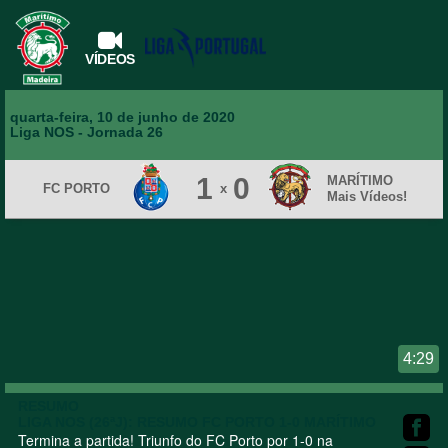
VÍDEOS
quarta-feira, 10 de junho de 2020
Liga NOS
- Jornada 26
1
0
MARÍTIMO
FC PORTO
x
Mais Vídeos!
4:29
RESUMO
LIGA NOS (26ªJ): RESUMO FC PORTO 1-0 MARÍTIMO
Termina a partida! Triunfo do FC Porto por 1-0 na