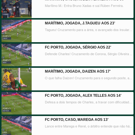
Marítimo M.: Entra Bruno Xadas e sai Rúben Ferreira.
MARÍTIMO, JOGADA, J.TAGUEU AOS 23'
Tagueu! Cruzamento para a área, o avançado dos insulares aparece a cabecear nas costas de Mbemba, Marchesín a evitar o pior.
FC PORTO, JOGADA, SÉRGIO AOS 22'
Defende Charles! Cruzamento de Corona, Sérgio Oliveira ataca a bola de cabeça e obriga o guarda-redes do Marítimo da Madeira a uma defesa a dois tempos.
MARÍTIMO, JOGADA, DAIZEN AOS 17'
O que falha Daizen! Cruzamento para o segundo poste, a bola ainda bate, o japonês remata de primeira mas atira ao lado!
FC PORTO, JOGADA, ALEX TELLES AOS 14'
Defesa a dois tempos de Charles, a travar com dificuldade um remate de Alex Telles.
FC PORTO, CASO, MAREGA AOS 13'
Lance entre Marega e René, o árbitro entende que não há nada e manda seguir.